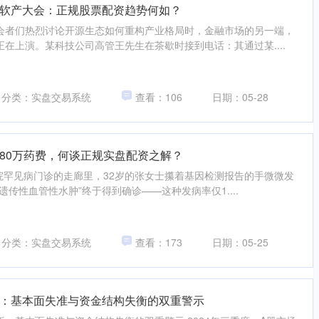
软产大会：正规股票配资趋势何如？
会者们热烈讨论开源生态如何重构产业格局时，金融市场的另一端，
在上演。某科技公司高管王先生在茶歇时接到电话：其通过某....
分类：实盘交易系统
查看：106
日期：05-28
80万药费，何谈正规实盘配资之解？
医院罕见病门诊的走廊里，32岁的张女士攥着基因检测报告的手微微发
遗传性血管性水肿”终于得到确诊——这种发病率仅1....
分类：实盘交易系统
查看：173
日期：05-25
：基本面失准与资金结构失衡的双重警示