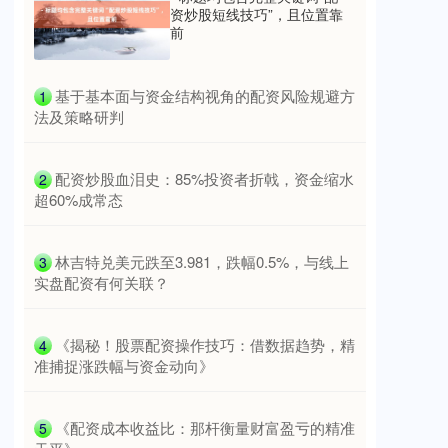
资炒股短线技巧”，且位置靠
前
​基于基本面与资金结构视角的配资风险规避方
1
法及策略研判
​配资炒股血泪史：85%投资者折戟，资金缩水
2
超60%成常态
​林吉特兑美元跌至3.981，跌幅0.5%，与线上
3
实盘配资有何关联？
​《揭秘！股票配资操作技巧：借数据趋势，精
4
准捕捉涨跌幅与资金动向》
​《配资成本收益比：那杆衡量财富盈亏的精准
5