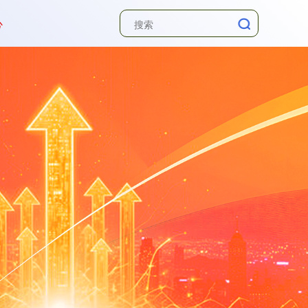
心
深证成指
14110.12
-34.08
-0.24%
沪深300
4651.31
-6.85
-0.15%