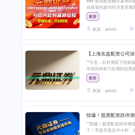
### 股票配资翻车案例
在政策托底与经济复苏预期
配资
来源：admin
【上海实盘配资公司深
**引言：杠杆博弈下的财富
年初的AI算力狂潮到近期
配资
来源：admin
惊爆！股票配资跌停潮
**惊爆！股票配资跌停潮
了！早盘开盘仅半小时，近