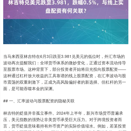
当马来西亚林吉特在6月3日跌至3.981兑美元的低位时，外汇市场的
波动再次提醒我们：全球货币体系的微妙变化，正通过资本流动传导
至股票市场。这种背景下，部分投资者开始将目光投向股票配资——
这种通过杠杆放大收益的工具靠谱的线上股票配资，在汇率波动与股
市震荡的双重刺激下，正成为高风险偏好者的新选择。但杠杆的另一
面，是可能吞噬本金的深渊。
## 一、汇率波动与股票配资的隐秘关联
林吉特的贬值并非孤立事件。2024年上半年，新兴市场货币普遍承
压，美元指数的强势让非美货币承受巨大压力。对于跨境投资者而
言，货币贬值意味着持有外币资产的实际价值缩水。例如，若某投资