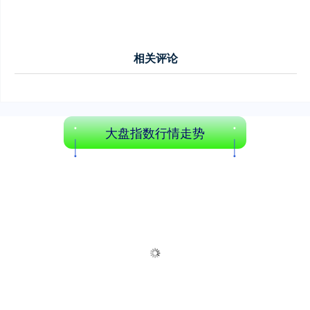
相关评论
大盘指数行情走势