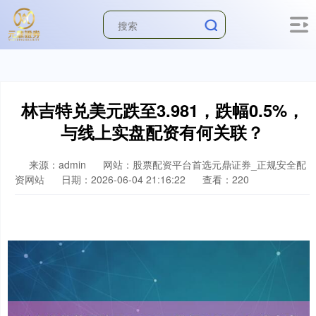
林吉特兑美元跌至3.981，跌幅0.5%，
与线上实盘配资有何关联？
来源：admin
网站：股票配资平台首选元鼎证券_正规安全配
资网站
日期：2026-06-04 21:16:22
查看：220