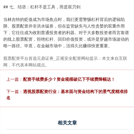
## 七、结语：杠杆不是工具，而是双刃剑
当林吉特的贬值成为市场焦点时，我们更需警惕杠杆背后的逻辑陷
阱。股票配资并非洪水猛兽，但在监管缺失与人性贪婪的双重作用
下，它往往成为收割普通投资者的利器。对于大多数投资者而言靠谱
的线上股票配资，拒绝杠杆、回归价值投资，或许是穿越市场波动的
唯一路径。毕竟，在金融市场中，活得久比赚得快更重要。
股票配资平台首选元鼎证券_正规安全配资网站提示：本文来自互联
网，不代表本网站观点。
上一篇：
配资手续费多少？资金规模破亿下手续费降幅达！
下一篇：
透视股票配资行业：基本面与资金结构下的景气度精准排
名
相关文章