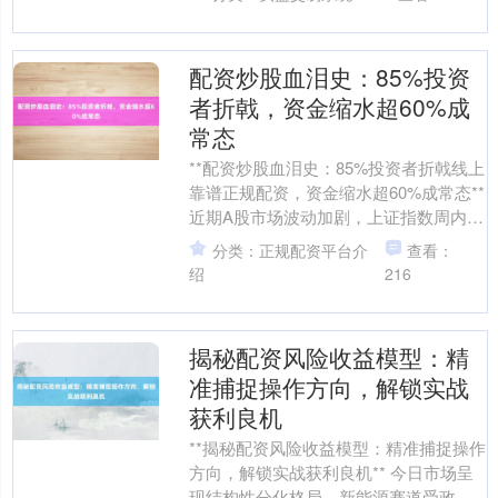
此起彼伏....
配资炒股血泪史：85%投资
者折戟，资金缩水超60%成
常态
**配资炒股血泪史：85%投资者折戟线上
靠谱正规配资，资金缩水超60%成常态**
近期A股市场波动加剧，上证指数周内振
幅超5%，成交额连续三日突破万亿元关
分类：正规配资平台介
查看：
口，北....
绍
216
揭秘配资风险收益模型：精
准捕捉操作方向，解锁实战
获利良机
**揭秘配资风险收益模型：精准捕捉操作
方向，解锁实战获利良机** 今日市场呈
现结构性分化格局，新能源赛道受政策