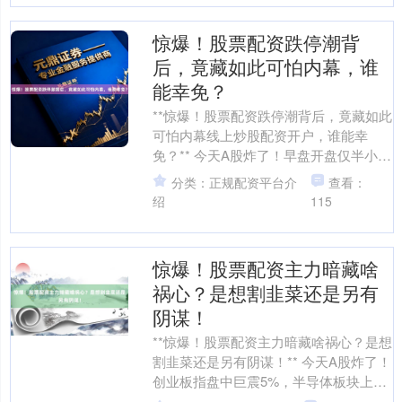
惊爆！股票配资跌停潮背
后，竟藏如此可怕内幕，谁
能幸免？
**惊爆！股票配资跌停潮背后，竟藏如此
可怕内幕线上炒股配资开户，谁能幸
免？** 今天A股炸了！早盘开盘仅半小
时，近百只配资盘口股票集体砸向跌停
分类：正规配资平台介
查看：
板，市场恐慌情绪如....
绍
115
惊爆！股票配资主力暗藏啥
祸心？是想割韭菜还是另有
阴谋！
**惊爆！股票配资主力暗藏啥祸心？是想
割韭菜还是另有阴谋！** 今天A股炸了！
创业板指盘中巨震5%，半导体板块上
演"天地板"，而北证50指数却逆势狂飙