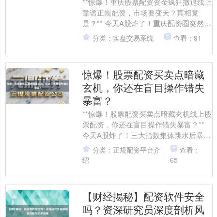
**惊爆！重庆股票配资资金疯狂撤退线上
靠谱正规配资，市场要变天？真相竟
是？** 今天A股炸了！重庆配资圈突然掀
起一场“资金大逃亡”，杠杆资金批量撤
分类：实盘交易系统
查看：91
离、配资平台紧....
惊爆！股票配资买卖点暗藏
玄机，你还在盲目操作错失
暴富？
**惊爆！股票配资买卖点暗藏玄机线上股
票配资，你还在盲目操作错失暴富？**
今天A股炸了！三大指数集体跳水后暴力
拉升，创业板指盘中振幅超5%，新能源
分类：正规配资平台介
查看：
与半导体板块....
绍
65
【财经揭秘】配资软件安全
吗？资深研究员深度剖析风