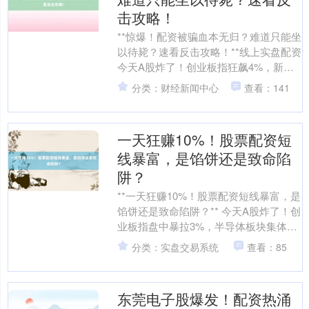
击攻略！
**惊爆！配资被骗血本无归？难道只能坐
以待毙？速看反击攻略！**线上实盘配资
今天A股炸了！创业板指狂飙4%，新能
源赛道集体涨停潮，而另一边，ST板块
分类：财经新闻中心
查看：141
却上演"百....
深证成指
14311.01
+200.89
+1.42%
一天狂赚10%！股票配资短
线暴富，是馅饼还是致命陷
阱？
**一天狂赚10%！股票配资短线暴富，是
馅饼还是致命陷阱？** 今天A股炸了！创
业板指盘中暴拉3%，半导体板块集体涨
停潮，而另一边，ST板块却上演跌停惨
分类：实盘交易系统
查看：85
剧，近百....
沪深300
4694.44
+43.13
+0.93%
东莞电子股爆发！配资热涌