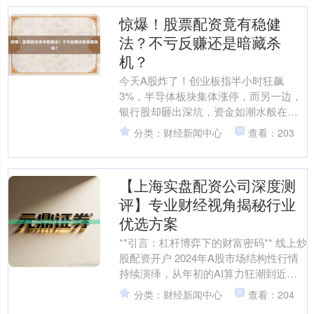
惊爆！股票配资竟有稳健
法？不亏反赚还是暗藏杀
机？
今天A股炸了！创业板指半小时狂飙
3%，半导体板块集体涨停，而另一边，
银行股却砸出深坑，资金如潮水般在板
块间横冲直撞。这场冰火两重天的戏码
分类：财经新闻中心
查看：203
背后，一场关于“股票配资....
【上海实盘配资公司深度测
评】专业财经视角揭秘行业
优选方案
**引言：杠杆博弈下的财富密码** 线上炒
股配资开户 2024年A股市场结构性行情
持续演绎，从年初的AI算力狂潮到近期
新能源产业链的估值修复，指数波动背
分类：财经新闻中心
查看：204
后隐藏着....