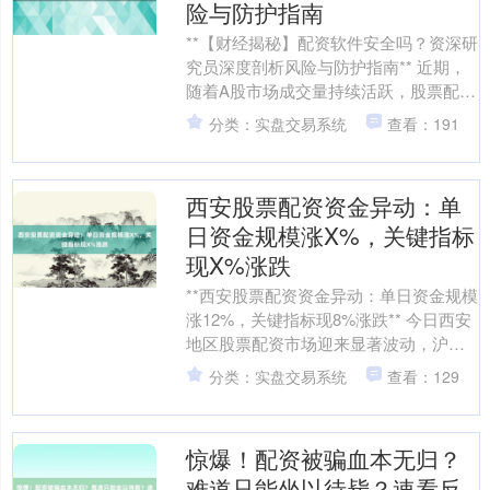
险与防护指南
**【财经揭秘】配资软件安全吗？资深研
究员深度剖析风险与防护指南** 近期，
随着A股市场成交量持续活跃，股票配资
话题再度升温。据Wind数据显示，2023
分类：实盘交易系统
查看：191
年10....
西安股票配资资金异动：单
日资金规模涨X%，关键指标
现X%涨跌
**西安股票配资资金异动：单日资金规模
涨12%，关键指标现8%涨跌** 今日西安
地区股票配资市场迎来显著波动，沪深
两市主要指数呈现分化格局。截至收
分类：实盘交易系统
查看：129
盘，上证指数微....
惊爆！配资被骗血本无归？
上证综指
3940.04
+39.68
+1.02%
难道只能坐以待毙？速看反