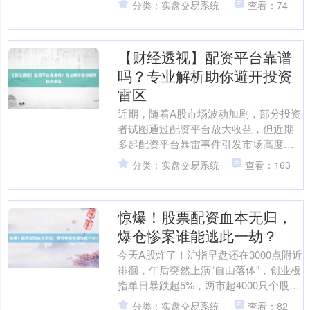
分类：实盘交易系统
查看：74
8%。这场....
【财经透视】配资平台靠谱
吗？专业解析助你避开投资
雷区
近期，随着A股市场波动加剧，部分投资
者试图通过配资平台放大收益，但近期
多起配资平台暴雷事件引发市场高度关
注。据证监会最新通报，2023年第三季
分类：实盘交易系统
查看：163
度全国共查处非法配....
惊爆！股票配资血本无归，
爆仓惨案谁能逃此一劫？
今天A股炸了！沪指早盘还在3000点附近
徘徊，午后突然上演“自由落体”，创业板
指单日暴跌超5%，两市超4000只个股飘
绿。更触目惊心的是，配资盘爆仓警报
分类：实盘交易系统
查看：82