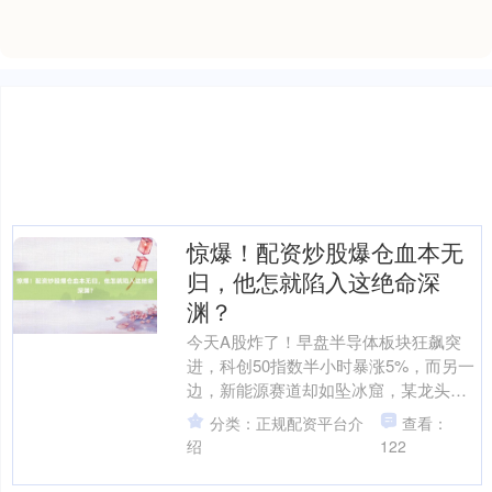
惊爆！配资炒股爆仓血本无
归，他怎就陷入这绝命深
渊？
今天A股炸了！早盘半导体板块狂飙突
进，科创50指数半小时暴涨5%，而另一
边，新能源赛道却如坠冰窟，某龙头股
开盘十分钟封死跌停板。资金在刀尖上
分类：正规配资平台介
查看：
起舞，有人单日爆赚3....
绍
122