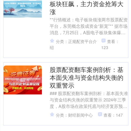
板块狂飙，主力资金抢筹大
涨
**行情概述：电子板块领涨两市股票配资
平台，东莞概念股成资金“新宠”** 据市场
消息，7月25日，A股电子板块集体爆
发，东莞本地电子股表现尤为亮眼。截
分类：正规配资平台介
查看：
北证50
1134.24
+11.37
+1.01%
至收盘，东....
绍
123
股票配资翻车案例剖析：基
本面失准与资金结构失衡的
双重警示
### 股票配资翻车案例剖析：基本面失准
与资金结构失衡的双重警示 2024年三季
创业板指
3563.12
+47.56
+1.35%
度，A股市场在政策托底与经济复苏预期
的博弈中震荡前行，但结构性分化加剧
分类：财经新闻中心
查看：147
的特征愈发....