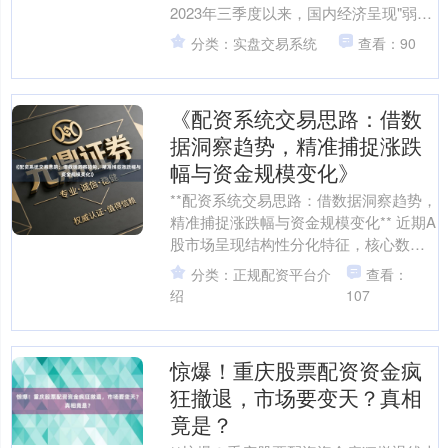
2023年三季度以来，国内经济呈现"弱复
苏、强转型"特征，制造业PMI连续四个
分类：实盘交易系统
查看：90
月位....
《配资系统交易思路：借数
据洞察趋势，精准捕捉涨跌
幅与资金规模变化》
**配资系统交易思路：借数据洞察趋势，
精准捕捉涨跌幅与资金规模变化** 近期A
股市场呈现结构性分化特征，核心数据
揭示市场活跃度与资金偏好：截至最新
分类：正规配资平台介
查看：
交易日，上证指....
绍
107
惊爆！重庆股票配资资金疯
狂撤退，市场要变天？真相
竟是？