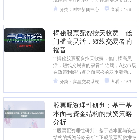
利好刺激集体走强，而前期热炒的AI算
分类：财经新闻中心
查看：168
力板块因资金获....
揭秘股票配资按天收费：低
门槛高灵活，短线交易者的
福音
**揭秘股票配资按天收费：低门槛高灵
活，短线交易者的福音** 近期，A股市场
在政策利好与资金面宽松的双重驱动
下，呈现出结构性分化行情。新能源、
分类：实盘交易系统
查看：163
半导体等成长板块持....
股票配资理性研判：基于基
本面与资金结构的投资策略
分析
**股票配资理性研判：基于基本面与资金
结构的投资策略分析**正规股票配资推荐