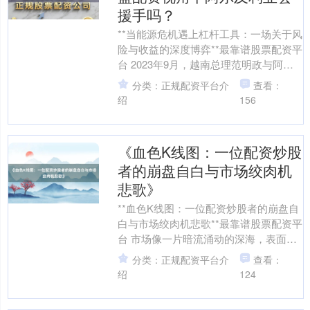
援手吗？
**当能源危机遇上杠杆工具：一场关于风
险与收益的深度博弈**最靠谱股票配资平
台 2023年9月，越南总理范明政与阿尔
及利亚总理赛菲·喀里布的跨国通话引发
分类：正规配资平台介
查看：
市场关注....
绍
156
《血色K线图：一位配资炒股
者的崩盘自白与市场绞肉机
上证综指
3900.35
+21.92
+0.57%
悲歌》
**血色K线图：一位配资炒股者的崩盘自
白与市场绞肉机悲歌**最靠谱股票配资平
台 市场像一片暗流涌动的深海，表面波
光粼粼时，船只扬帆竞渡；可当风暴裹
分类：正规配资平台介
查看：
挟着巨浪席卷而....
绍
124