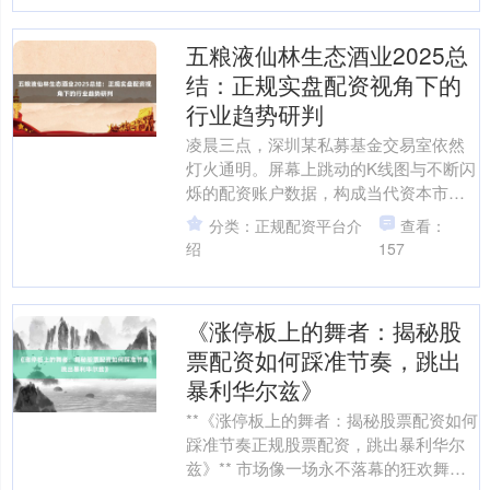
五粮液仙林生态酒业2025总
结：正规实盘配资视角下的
行业趋势研判
凌晨三点，深圳某私募基金交易室依然
灯火通明。屏幕上跳动的K线图与不断闪
烁的配资账户数据，构成当代资本市场
最具张力的画面。当某白酒企业生态酒
分类：正规配资平台介
查看：
业板块在年度大会上提出....
绍
157
《涨停板上的舞者：揭秘股
票配资如何踩准节奏，跳出
暴利华尔兹》
**《涨停板上的舞者：揭秘股票配资如何
踩准节奏正规股票配资，跳出暴利华尔
兹》** 市场像一场永不落幕的狂欢舞