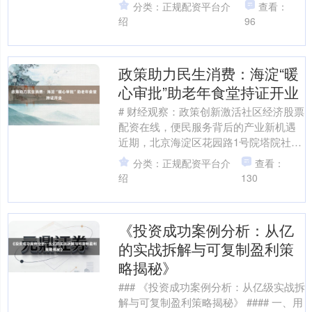
30%。屏幕上跳动的数字像一把把尖
分类：正规配资平台介
查看：
刀，刺得他后背发凉——这....
绍
96
政策助力民生消费：海淀“暖
心审批”助老年食堂持证开业
# 财经观察：政策创新激活社区经济股票
配资在线，便民服务背后的产业新机遇
近期，北京海淀区花园路1号院塔院社区
的老年食堂正式开业，成为市场关注的
分类：正规配资平台介
查看：
焦点。这家由科研....
绍
130
《投资成功案例分析：从亿
的实战拆解与可复制盈利策
略揭秘》
### 《投资成功案例分析：从亿级实战拆
解与可复制盈利策略揭秘》 #### 一、用