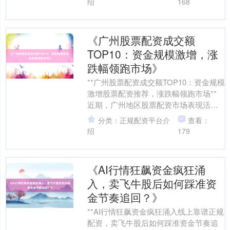
绍
168
《广州股票配资成交额
TOP10：资金规模激增，涨
跌幅领跑市场》
**广州股票配资成交额TOP10：资金规模
激增股票配资推荐，涨跌幅领跑市场**
近期，广州地区股票配资市场表现活
跃，核心数据印证市场热度：沪深300指
分类：正规配资平台介
查看：
数单周上涨....
绍
179
《AI行情狂飙资金疯狂涌
入，卖飞牛股后如何踩准资
金节奏追回？》
**AI行情狂飙资金疯狂涌入线上靠谱正规
配资，卖飞牛股后如何踩准资金节奏追