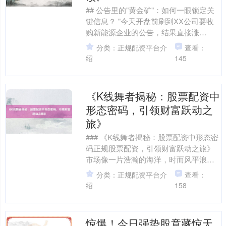
## 公告里的"黄金矿"：如何一眼锁定关
键信息？ "今天开盘前刷到XX公司要收
购新能源企业的公告，结果直接涨
停！"老股民王叔在群里分享时，不少人
分类：正规配资平台介
查看：
追问："怎么从海....
绍
145
《K线舞者揭秘：股票配资中
形态密码，引领财富跃动之
旅》
### 《K线舞者揭秘：股票配资中形态密
码正规股票配资，引领财富跃动之旅》
市场像一片浩瀚的海洋，时而风平浪
静，让船只悠然前行；时而波涛汹涌，
分类：正规配资平台介
查看：
将弱者吞噬，让强者....
绍
158
惊爆！今日强势股竟藏惊天