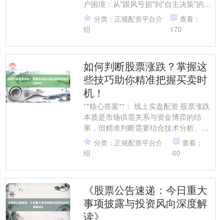
户困境：从"跟风亏损"到"自主决策"的迷
茫 2022年，某新能源行业从业者张先....
分类：正规配资平台介
查看：
绍
170
如何判断股票涨跌？掌握这
些技巧助你精准把握买卖时
机！
**核心答案**： 线上实盘配资 股票涨跌
本质是市场供需关系与资金博弈的结
果，但精准判断需要结合技术分析、基
本面逻辑和情绪面观察。普通投资者可
分类：正规配资平台介
查看：
通过"三看三避"策....
绍
60
《股票公告速递：今日重大
事项披露与投资风向深度解
读》