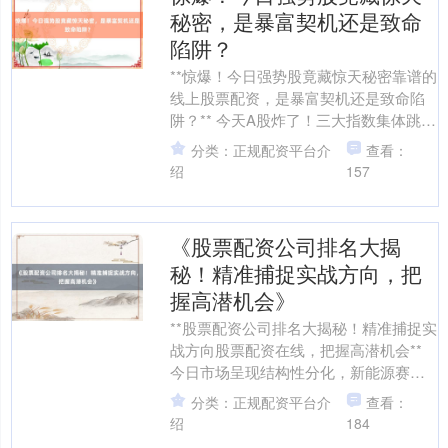
秘密，是暴富契机还是致命
陷阱？
**惊爆！今日强势股竟藏惊天秘密靠谱的
线上股票配资，是暴富契机还是致命陷
阱？** 今天A股炸了！三大指数集体跳空
高开，创业板指一度狂飙3%，但盘中却
分类：正规配资平台介
查看：
惊现"冰火两....
绍
157
《股票配资公司排名大揭
秘！精准捕捉实战方向，把
握高潜机会》
**股票配资公司排名大揭秘！精准捕捉实
战方向股票配资在线，把握高潜机会**
今日市场呈现结构性分化，新能源赛道
与AI算力概念强势领涨，而传统消费板
分类：正规配资平台介
查看：
块受资金虹吸效....
绍
184