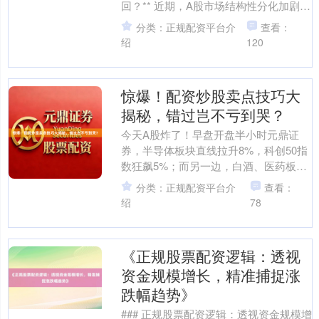
回？** 近期，A股市场结构性分化加剧，
AI板块成为资金追逐的绝对主线。据市
分类：正规配资平台介
查看：
场消息，自....
绍
120
惊爆！配资炒股卖点技巧大
揭秘，错过岂不亏到哭？
今天A股炸了！早盘开盘半小时元鼎证
券，半导体板块直线拉升8%，科创50指
数狂飙5%；而另一边，白酒、医药板块
却如断崖式跳水，贵州茅台跌破1600元
分类：正规配资平台介
查看：
大关，五粮液、....
绍
78
《正规股票配资逻辑：透视
资金规模增长，精准捕捉涨
跌幅趋势》
### 正规股票配资逻辑：透视资金规模增