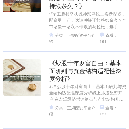
持续多久？》
**军工股披坚执锐冲涨停线上实盘配资，
配资勇士问：这波冲锋还能持续多久？**
市场像一场永不停歇的马拉松，选手们
时而并肩冲刺，时而调整呼吸。最近，
分类：正规配资平台介
查看：
军工板块的选手....
绍
161
《炒股十年财富自由：基本
面研判与资金结构适配性深
度分析》
### 炒股十年财富自由：基本面研判与资
金结构适配性深度分析线上炒股配资开
户 在宏观经济增速换挡与产业结构升级
的双重背景下，A股市场正经历从"增量
分类：正规配资平台介
查看：
博弈"向"存量....
绍
127