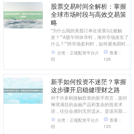
股票交易时间全解析：掌握
全球市场时段与高效交易策
略
"为什么我的美股订单在凌晨3点被触
发？""A股午间休市时，海外市场发生了
什么？""跨市场套利时，如何避免因时差
导致的风险？"这些疑问在投资者社群中
分类：正规配资平台介
查看：
屡见不鲜。股票....
绍
128
新手如何投资不迷茫？掌握
这步骤开启稳健理财之路
对于许多刚接触投资的新手而言，面对
琳琅满目的金融产品和复杂的投资术
语，往往会感到无所适从。是该买股
票、基金，还是选择更稳健的债券、银
分类：正规配资平台介
查看：
行理财？如何平衡风险与收益？....
绍
133