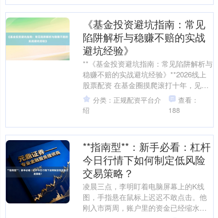
《基金投资避坑指南：常见
陷阱解析与稳赚不赔的实战
避坑经验》
**《基金投资避坑指南：常见陷阱解析与
稳赚不赔的实战避坑经验》**2026线上
股票配资 在基金圈摸爬滚打十年，见过
太多人抱着“一夜暴富”的心态冲进来，最
分类：正规配资平台介
查看：
后却灰头....
绍
188
**指南型**：新手必看：杠杆
今日行情下如何制定低风险
交易策略？
凌晨三点，李明盯着电脑屏幕上的K线
图，手指悬在鼠标上迟迟不敢点击。他
刚入市两周，账户里的资金已经缩水了