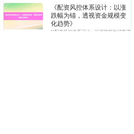
深证成指
《配资风控体系设计：以涨
14110.12
-34.08
-0.24%
跌幅为锚，透视资金规模变
化趋势》
**配资风控体系设计：以涨跌幅为锚靠谱
的线上股票配资，透视资金规模变化趋
势** 近期A股市场呈现结构性分化特征。
截至最新交易日，上证指数收报3285.68
分类：正规配资平台介
查看：
点，周....
绍
62
沪深300
4651.31
-6.85
-0.15%
郑州股海探秘：股票配资这
位伙伴，安全护航真靠谱？
市场像一片浩瀚的海洋，时而风平浪
静，时而波涛汹涌。郑州的股民老张，
曾在这片海域里摸爬滚打多年，从初出
茅庐的“小舢板”线上配资十大平台，到如
分类：正规配资平台介
查看：
今能驾驭风浪的“小帆船....
绍
108
北证50
1122.88
+3.42
+0.30%