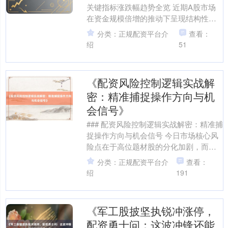
关键指标涨跌幅趋势全览 近期A股市场
在资金规模倍增的推动下呈现结构性分
化特征。截至最新交易日，上证指数报
分类：正规配资平台介
查看：
收3285.43....
绍
51
《配资风险控制逻辑实战解
密：精准捕捉操作方向与机
会信号》
### 配资风险控制逻辑实战解密：精准捕
捉操作方向与机会信号 今日市场核心风
险点在于高位题材股的分化加剧，而核
心机会则潜藏于低估值蓝筹与政策驱动
分类：正规配资平台介
查看：
型板块的轮动补涨....
绍
191
《军工股披坚执锐冲涨停，
配资勇士问：这波冲锋还能