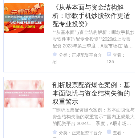
《从基本面与资金结构解
析：哪款手机炒股软件更适
配专业投资》
**从基本面与资金结构解析：哪款手机炒
股软件更适配专业投资**2026线上股票
配资 2023年第三季度，A股市场在“活跃
资本市场”政策基调下呈现结构性分化，
分类：正规配资平台介
查看：
日均....
绍
135
剖析股票配资爆仓案例：基
本面隐忧与资金结构失衡的
双重警示
**剖析股票配资爆仓案例：基本面隐忧与
资金结构失衡的双重警示**国内正规最大
的配资平台 2024年二季度，A股市场在
宏观经济修复动能放缓、企业盈利预期
分类：正规配资平台介
查看：
下修的双重....