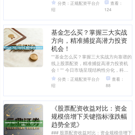
会，霓虹灯下，有人踩着华尔兹的节奏
分类：正规配资平台介
查看：
优雅转身，也有人因....
绍
124
基金怎么买？掌握三大实战
方向，精准捕捉高潜力投资
机会！
**基金怎么买？掌握三大实战方向靠谱的
线上股票配资，精准捕捉高潜力投资机
会！** 今日市场呈现结构性分化，科技
成长板块（如半导体、AI算力）受政策
分类：正规配资平台介
查看：
与产业趋势驱动....
绍
88
《股票配资收益对比：资金
规模倍增下关键指标涨跌幅
趋势全览》
### 股票配资收益对比：资金规模倍增下