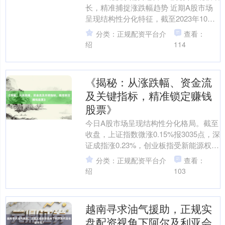
长，精准捕捉涨跌幅趋势 近期A股市场
呈现结构性分化特征，截至2023年10月
20日，上证指数收于3038.97点，周跌
分类：正规配资平台介
查看：
幅....
绍
114
《揭秘：从涨跌幅、资金流
及关键指标，精准锁定赚钱
股票》
今日A股市场呈现结构性分化格局。截至
收盘，上证指数微涨0.15%报3035点，深
证成指涨0.23%，创业板指受新能源权重
拖累收跌0.12%。两市成交额合计898....
分类：正规配资平台介
查看：
绍
103
越南寻求油气援助，正规实
盘配资视角下阿尔及利亚会