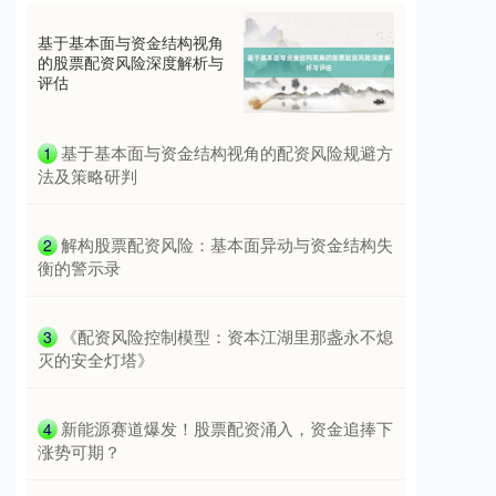
基于基本面与资金结构视角
的股票配资风险深度解析与
评估
​基于基本面与资金结构视角的配资风险规避方
1
创业板指
3563.12
+47.56
+1.35%
法及策略研判
​解构股票配资风险：基本面异动与资金结构失
2
衡的警示录
​《配资风险控制模型：资本江湖里那盏永不熄
3
灭的安全灯塔》
基金指数
7242.10
+12.30
+0.17%
​新能源赛道爆发！股票配资涌入，资金追捧下
4
涨势可期？