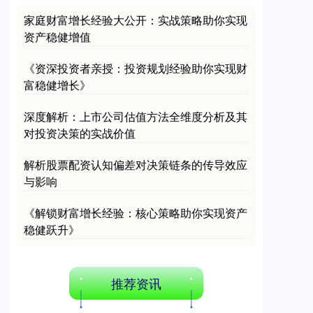
家庭财富增长经验大公开：实战策略助你实现
资产稳健增值
《资深投资者亲授：投资规划经验助你实现财
富稳健增长》
深度解析：上市公司估值方法全维度分析及其
沪深300
4694.44
+43.13
+0.93%
对投资决策的实战价值
解析股票配资认知偏差对决策链条的传导效应
与影响
《解锁财富增长经验：核心策略助你实现资产
稳健跃升》
北证50
1134.24
+11.37
+1.01%
推荐资讯