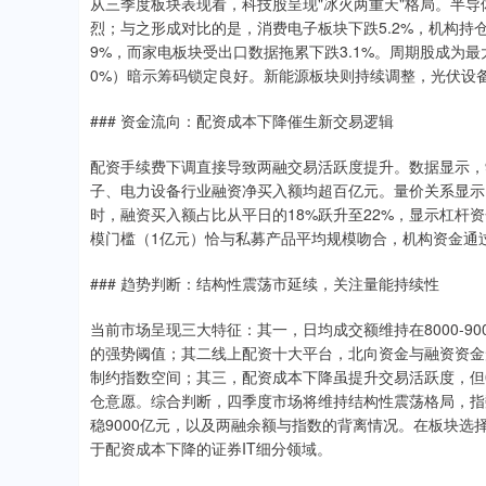
从三季度板块表现看，科技股呈现"冰火两重天"格局。半导体
烈；与之形成对比的是，消费电子板块下跌5.2%，机构持仓
9%，而家电板块受出口数据拖累下跌3.1%。周期股成为最大
0%）暗示筹码锁定良好。新能源板块则持续调整，光伏设备
### 资金流向：配资成本下降催生新交易逻辑
配资手续费下调直接导致两融交易活跃度提升。数据显示，9月
子、电力设备行业融资净买入额均超百亿元。量价关系显示
时，融资买入额占比从平日的18%跃升至22%，显示杠杆
模门槛（1亿元）恰与私募产品平均规模吻合，机构资金通
### 趋势判断：结构性震荡市延续，关注量能持续性
当前市场呈现三大特征：其一，日均成交额维持在8000-9
的强势阈值；其二线上配资十大平台，北向资金与融资资金
制约指数空间；其三，配资成本下降虽提升交易活跃度，但0
仓意愿。综合判断，四季度市场将维持结构性震荡格局，指数
稳9000亿元，以及两融余额与指数的背离情况。在板块
于配资成本下降的证券IT细分领域。