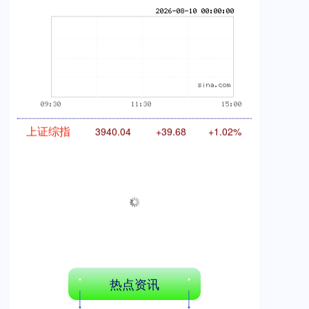
期指IC0
7877.80
+164.40
+2.13%
上证综指
3940.04
+39.68
+1.02%
热点资讯
深证成指
14311.01
+200.89
+1.42%