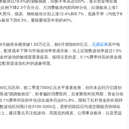
板块以18.6%的涨幅领跑，但换手率高达320%，显示资金博弈激
比例下降2.3个百分点。大消费板块内部同样分化：白酒板块上涨7.
黑马，煤炭、钢铁板块分别上涨12.4%和9.7%，低换手率（均低于8
板块下跌8.3%，量能萎缩至年初的40%。
融资余额突破1.53万亿元，较6月增加820亿元，
元鼎证券
其中电
，配资成本下降与市场波动率形成共振：当上证指数波动率超过1.5%
资金对波动的敏感度显著提高。值得注意的是，0.1%费率对应的资金规
过配资渠道加杠杆的迹象明显。
000亿元区间，较二季度7000亿元水平显著改善，但尚未达到万亿级别
形成"跷跷板效应"，前者偏好消费医药，后者聚焦科技周期，资金分歧
.1%费率对应的年化综合成本仍达6%-8%，限制了杠杆资金的长期持
波动区间预计在3100-3300点，需密切跟踪日均成交额能否持续站
选择上，建议重点关注低波动、高股息的煤炭、公用事业板块，以及受益